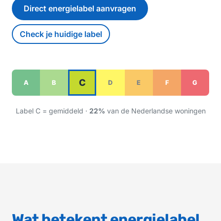
Direct energielabel aanvragen
Check je huidige label
C
A
B
D
E
F
G
Label C = gemiddeld ·
22%
van de Nederlandse woningen
Wat betekent energielabel