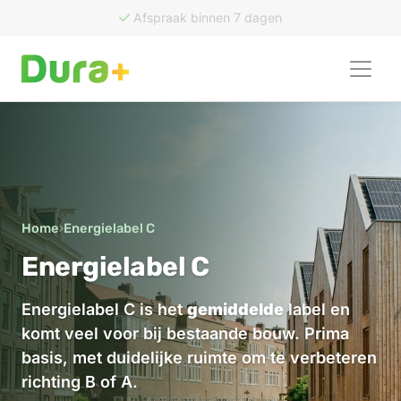
50
recensies
Home
›
Energielabel C
Energielabel C
Energielabel C is het
gemiddelde
label en
komt veel voor bij bestaande bouw. Prima
basis, met duidelijke ruimte om te verbeteren
richting B of A.