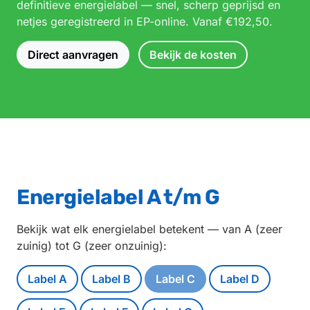
definitieve energielabel — snel, scherp geprijsd en
netjes geregistreerd in EP-online. Vanaf €192,50.
Direct aanvragen
Bekijk de kosten
Energielabel A t/m G
Bekijk wat elk energielabel betekent — van A (zeer
zuinig) tot G (zeer onzuinig):
Label A
Label B
Label C
Label D