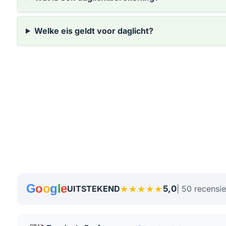
Welke eis geldt voor daglicht?
G
o
o
g
l
e
★★★★★
5,0
UITSTEKEND
| 50 recensi