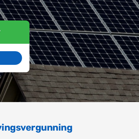
?
evingsvergunning