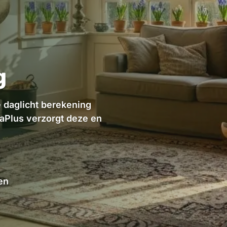
g
 daglicht berekening
aPlus verzorgt deze en
en