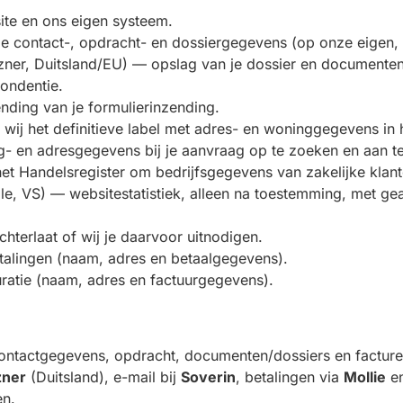
ite en ons eigen systeem.
e contact-, opdracht- en dossiergegevens (op onze eigen, b
ner, Duitsland/EU) — opslag van je dossier en documenten 
ondentie.
ding van je formulierinzending.
wij het definitieve label met adres- en woninggegevens in het
 en adresgegevens bij je aanvraag op te zoeken en aan te
t Handelsregister om bedrijfsgegevens van zakelijke klant
e, VS) — websitestatistiek, alleen na toestemming, met g
hterlaat of wij je daarvoor uitnodigen.
talingen (naam, adres en betaalgegevens).
atie (naam, adres en factuurgegevens).
ntactgegevens, opdracht, documenten/dossiers en facturen
zner
(Duitsland), e-mail bij
Soverin
, betalingen via
Mollie
en
en.