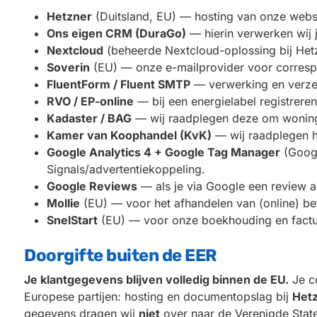
Hetzner
(Duitsland, EU) — hosting van onze webs
Ons eigen CRM (DuraGo)
— hierin verwerken wij j
Nextcloud
(beheerde Nextcloud-oplossing bij Hetz
Soverin
(EU) — onze e-mailprovider voor corresp
FluentForm / Fluent SMTP
— verwerking en verzen
RVO / EP-online
— bij een energielabel registreren 
Kadaster / BAG
— wij raadplegen deze om woning-
Kamer van Koophandel (KvK)
— wij raadplegen he
Google Analytics 4 + Google Tag Manager
(Googl
Signals/advertentiekoppeling.
Google Reviews
— als je via Google een review ac
Mollie
(EU) — voor het afhandelen van (online) be
SnelStart
(EU) — voor onze boekhouding en factur
Doorgifte buiten de EER
Je klantgegevens blijven volledig binnen de EU.
Je co
Europese partijen: hosting en documentopslag bij
Het
gegevens dragen wij
niet
over naar de Verenigde Stat