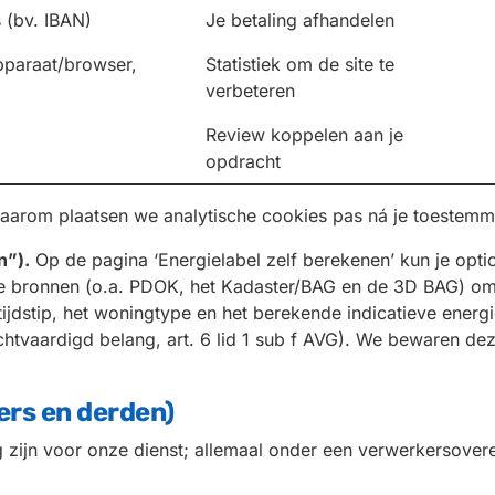
 (bv. IBAN)
Je betaling afhandelen
pparaat/browser,
Statistiek om de site te
verbeteren
Review koppelen aan je
opdracht
aarom plaatsen we analytische cookies pas ná je toestemmi
n”).
Op de pagina ‘Energielabel zelf berekenen’ kun je opti
e bronnen (o.a. PDOK, het Kadaster/BAG en de 3D BAG) om de
jdstip, het woningtype en het berekende indicatieve energiel
echtvaardigd belang, art. 6 lid 1 sub f AVG). We bewaren 
ers en derden)
dig zijn voor onze dienst; allemaal onder een verwerkersov