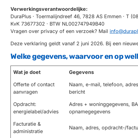
Verwerkingsverantwoordelijke:
DuraPlus · Toermalijndreef 46, 7828 AS Emmen · T (0
KvK 73677302 · BTW NL002747949B40
Vragen over privacy of een verzoek? Mail
info@durapl
Deze verklaring geldt vanaf 2 juni 2026. Bij een nieuwe
Welke gegevens, waarvoor en op wel
Wat je doet
Gegevens
Offerte of contact
Naam, e-mail, telefoon, adre
aanvragen
bericht
Opdracht:
Adres + woninggegevens, BA
energielabel/advies
opnamegegevens
Facturatie &
Naam, adres, opdracht-/fact
administratie