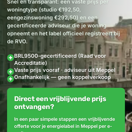
Snel en transparant: een vaste prijs per
woningtype (studio €192,50,
eengezinswoning €292,50) en een
gecertificeerde adviseur die je woning
opneemt en het label officieel registreert bij
de RVO.
BRL9500-gecertificeerd (Raad voor
Accreditatie)
Vaste prijs vooraf · adviseur uit Meppel
Onafhankelijk — geen koppelverkoop
Direct een vrijblijvende prijs
ontvangen?
In een paar simpele stappen een vrijblijvende
offerte voor je energielabel in Meppel per e-