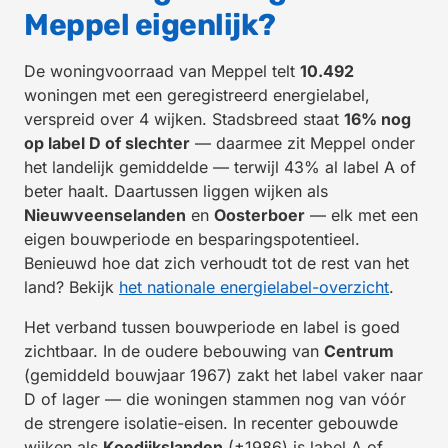
Meppel eigenlijk?
De woningvoorraad van Meppel telt
10.492
woningen met een geregistreerd energielabel,
verspreid over 4 wijken. Stadsbreed staat
16% nog
op label D of slechter
— daarmee zit Meppel onder
het landelijk gemiddelde — terwijl 43% al label A of
beter haalt. Daartussen liggen wijken als
Nieuwveenselanden
en
Oosterboer
— elk met een
eigen bouwperiode en besparingspotentieel.
Benieuwd hoe dat zich verhoudt tot de rest van het
land? Bekijk
het nationale energielabel-overzicht
.
Het verband tussen bouwperiode en label is goed
zichtbaar. In de oudere bebouwing van
Centrum
(gemiddeld bouwjaar 1967) zakt het label vaker naar
D of lager — die woningen stammen nog van vóór
de strengere isolatie-eisen. In recenter gebouwde
wijken als
Koedijkslanden
(±1986) is label A of