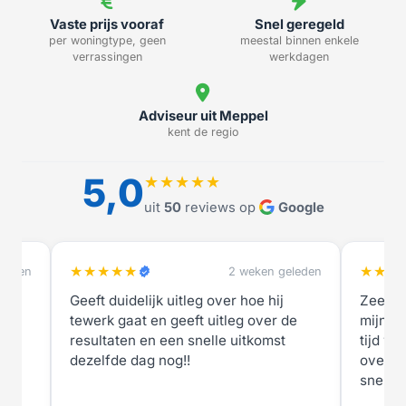
Vaste prijs vooraf
Snel geregeld
per woningtype, geen
meestal binnen enkele
verrassingen
werkdagen
Adviseur uit Meppel
kent de regio
5,0
★★★★★
uit
50
reviews op
Google
★★★★★
★★★
eleden
2 weken geleden
Geeft duidelijk uitleg over hoe hij
Zeer t
tewerk gaat en geeft uitleg over de
mijn ni
resultaten en een snelle uitkomst
tijd we
dezelfde dag nog!!
overle
snel.