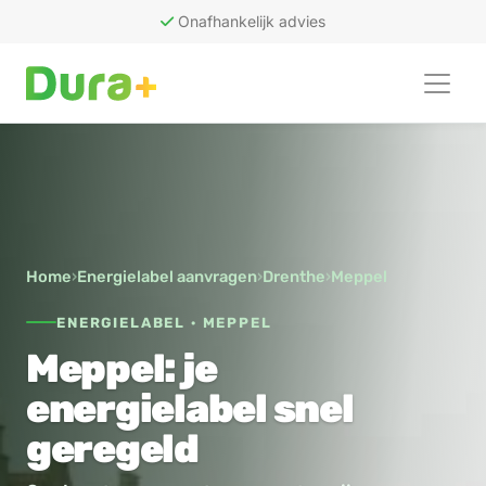
Onafhankelijk advies
50
recensies
Home
›
Energielabel aanvragen
›
Drenthe
›
Meppel
ENERGIELABEL · MEPPEL
Meppel: je
energielabel snel
geregeld