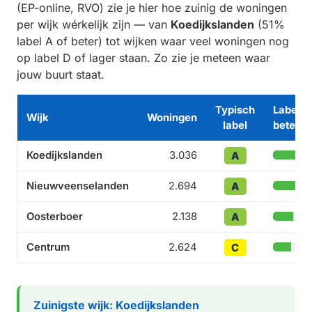
(EP-online, RVO) zie je hier hoe zuinig de woningen
per wijk wérkelijk zijn — van
Koedijkslanden
(51%
label A of beter) tot wijken waar veel woningen nog
op label D of lager staan. Zo zie je meteen waar
jouw buurt staat.
Typisch
Label A
Wijk
Woningen
label
beter
Koedijkslanden
3.036
A
Nieuwveenselanden
2.694
A
Oosterboer
2.138
A
Centrum
2.624
C
Zuinigste wijk: Koedijkslanden