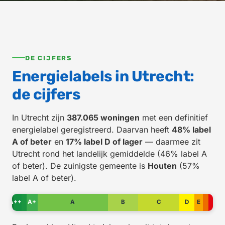
DE CIJFERS
Energielabels in Utrecht:
de cijfers
In Utrecht zijn
387.065 woningen
met een definitief
energielabel geregistreerd. Daarvan heeft
48% label
A of beter
en
17% label D of lager
— daarmee zit
Utrecht rond het landelijk gemiddelde (46% label A
of beter). De zuinigste gemeente is
Houten
(57%
label A of beter).
A+++
A+
A
B
C
D
E