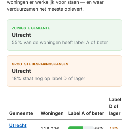
woningen er werkelijk voor staan — en waar
verduurzamen het meeste oplevert.
ZUINIGSTE GEMEENTE
Utrecht
55% van de woningen heeft label A of beter
GROOTSTE BESPARINGSKANSEN
Utrecht
18% staat nog op label D of lager
Label
D of
G
Gemeente
Woningen
Label A of beter
lager
b
Utrecht
116.026
55%
18%
1