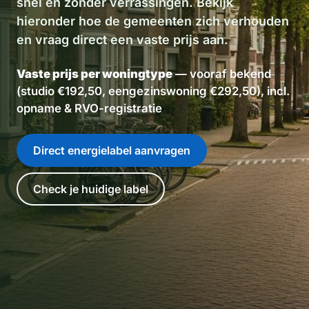
snel en zonder verrassingen. Bekijk
hieronder hoe de gemeenten zich verhouden
en vraag direct een vaste prijs aan.
Vaste prijs per woningtype
— vooraf bekend
(studio €192,50, eengezinswoning €292,50), incl.
opname & RVO-registratie
Direct energielabel aanvragen
Check je huidige label