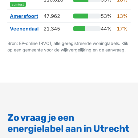
zuinigst
Amersfoort
47.962
53%
13%
1
Veenendaal
21.345
44%
17%
1
Bron: EP-online (RVO), alle geregistreerde woninglabels. Klik
op een gemeente voor de wijkvergelijking en de aanvraag.
Zo vraag je een
energielabel aan in Utrecht