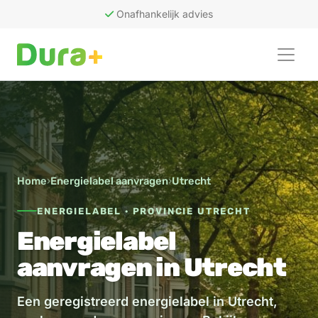
Onafhankelijk advies
50
recensies
Home
›
Energielabel aanvragen
›
Utrecht
ENERGIELABEL · PROVINCIE UTRECHT
Energielabel
aanvragen in Utrecht
Een geregistreerd energielabel in Utrecht,