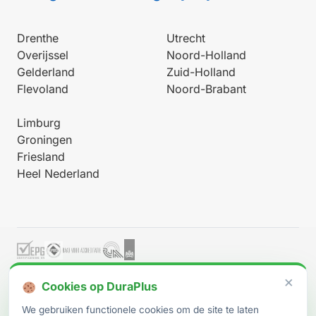
Drenthe
Utrecht
Overijssel
Noord-Holland
Gelderland
Zuid-Holland
Flevoland
Noord-Brabant
Limburg
Groningen
Friesland
Heel Nederland
Werkt onder BRL 9500-W (procescertificaat EPG2023-47W)
×
Cookies op DuraPlus
· afgegeven door
EPG-Certificering B.V.
·
RvA C 607
We gebruiken functionele cookies om de site te laten