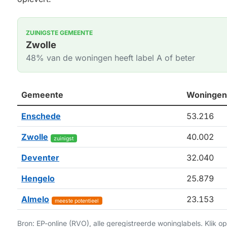
ZUINIGSTE GEMEENTE
Zwolle
48% van de woningen heeft label A of beter
Gemeente
Woningen
Enschede
53.216
Zwolle
40.002
zuinigst
Deventer
32.040
Hengelo
25.879
Almelo
23.153
meeste potentieel
Bron: EP-online (RVO), alle geregistreerde woninglabels. Klik 