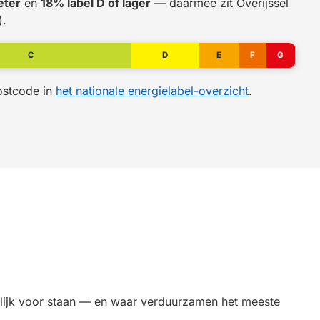
eter
en
18% label D of lager
— daarmee zit Overijssel
).
C
D
E
F
G
postcode in
het nationale energielabel-overzicht
.
kelijk voor staan — en waar verduurzamen het meeste