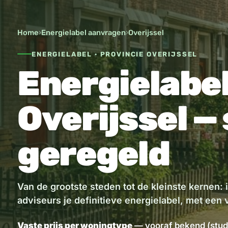
Home
›
Energielabel aanvragen
›
Overijssel
ENERGIELABEL · PROVINCIE OVERIJSSEL
Energielabel
Overijssel —
geregeld
Van de grootste steden tot de kleinste kernen:
adviseurs je definitieve energielabel, met een v
Vaste prijs per woningtype
— vooraf bekend (stud