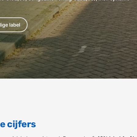
ige label
e cijfers