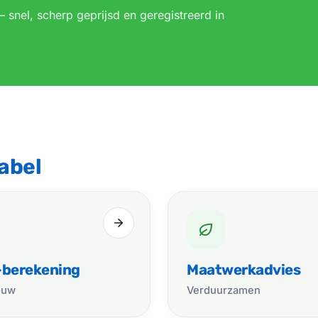
— snel, scherp geprijsd en geregistreerd in
abel
berekening
Maatwerkadvies
ouw
Verduurzamen