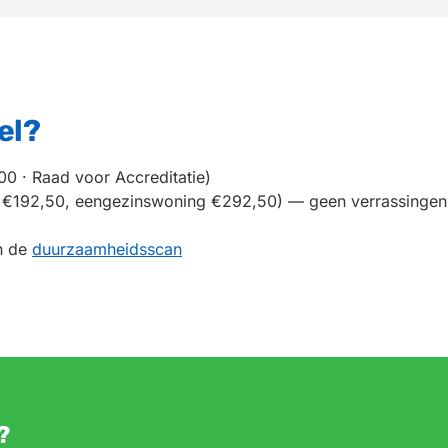
el?
00 · Raad voor Accreditatie)
io €192,50, eengezinswoning €292,50) — geen verrassingen
n de
duurzaamheidsscan
?