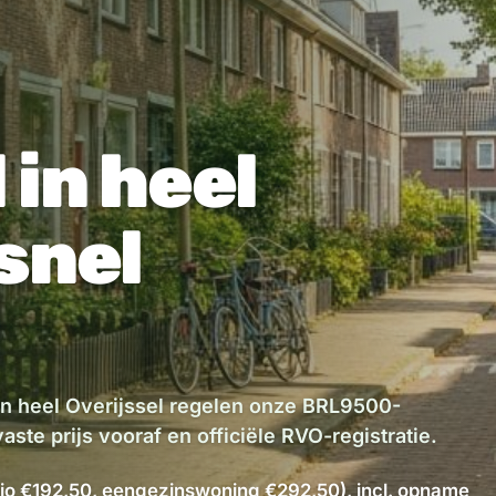
 in heel
 snel
 in heel Overijssel regelen onze BRL9500-
aste prijs vooraf en officiële RVO-registratie.
io €192,50, eengezinswoning €292,50), incl. opname