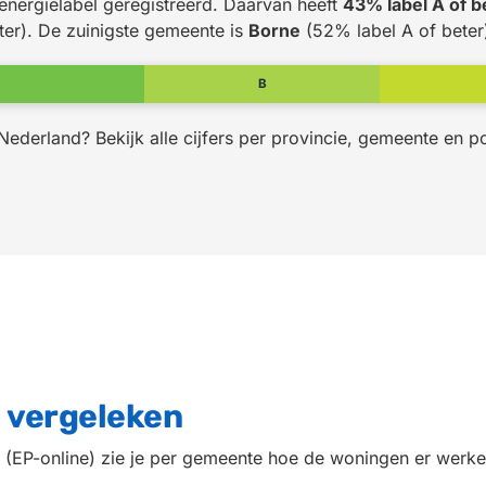
 energielabel geregistreerd. Daarvan heeft
43% label A of b
ter). De zuinigste gemeente is
Borne
(52% label A of beter
B
Nederland? Bekijk alle cijfers per provincie, gemeente en 
 vergeleken
els (EP-online) zie je per gemeente hoe de woningen er wer