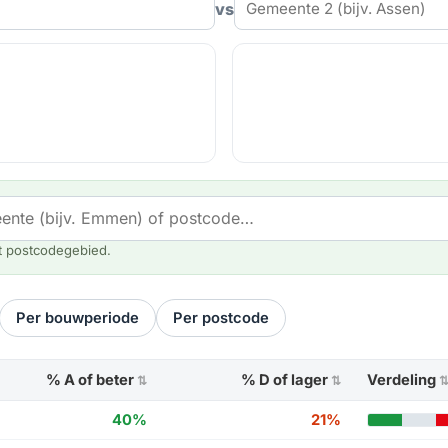
vs
t postcodegebied.
Per bouwperiode
Per postcode
% A of beter
% D of lager
Verdeling
⇅
⇅
40%
21%