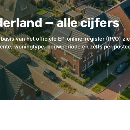
erland — alle cijfers
sis van het officiële EP-online-register (RVO) zie 
meente, woningtype, bouwperiode en zelfs per postc