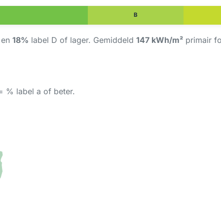
B
r en
18%
label D of lager. Gemiddeld
147 kWh/m²
primair f
 % label a of beter.