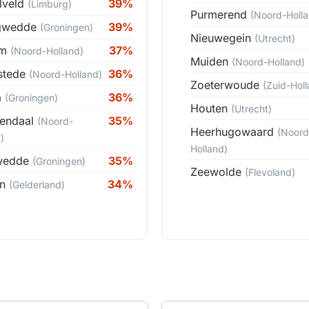
lveld
39%
(Limburg)
Purmerend
(Noord-Holla
ngwedde
39%
(Groningen)
Nieuwegein
(Utrecht)
um
37%
(Noord-Holland)
Muiden
(Noord-Holland)
stede
36%
(Noord-Holland)
Zoeterwoude
(Zuid-Holl
a
36%
(Groningen)
Houten
(Utrecht)
endaal
35%
(Noord-
Heerhugowaard
(Noord
)
Holland)
wedde
35%
(Groningen)
Zeewolde
(Flevoland)
en
34%
(Gelderland)