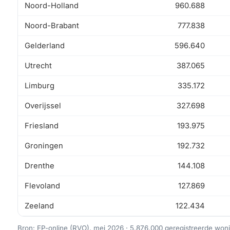
Noord-Holland
960.688
Noord-Brabant
777.838
Gelderland
596.640
Utrecht
387.065
Limburg
335.172
Overijssel
327.698
Friesland
193.975
Groningen
192.732
Drenthe
144.108
Flevoland
127.869
Zeeland
122.434
Bron: EP-online (RVO), mei 2026 · 5.876.000 geregistreerde woni