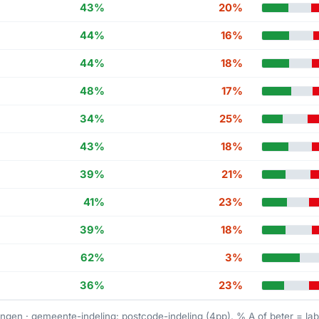
43%
20%
44%
16%
44%
18%
48%
17%
34%
25%
43%
18%
39%
21%
41%
23%
39%
18%
62%
3%
36%
23%
ngen · gemeente-indeling: postcode-indeling (4pp). % A of beter = la