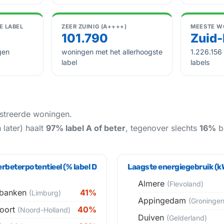
 LABEL
ZEER ZUINIG (A++++)
MEESTE W
101.790
Zuid-
gen
woningen met het allerhoogste
1.226.156
label
labels
istreerde woningen.
later) haalt
97% label A of beter
, tegenover slechts
16%
b
rbeterpotentieel (% label D
Laagste energiegebruik (
Almere
(Flevoland)
banken
41%
(Limburg)
Appingedam
(Groningen
oort
40%
(Noord-Holland)
Duiven
(Gelderland)