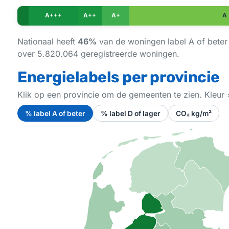
A+++
A++
A+
A
Nationaal heeft
46%
van de woningen label A of bete
over 5.820.064 geregistreerde woningen.
Energielabels per provincie
Klik op een provincie om de gemeenten te zien. Kleur =
% label A of beter
% label D of lager
CO₂ kg/m²