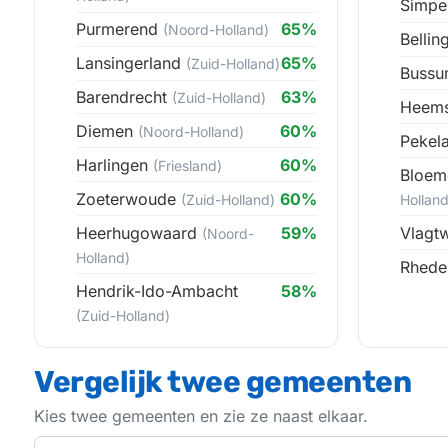
Simpe
Purmerend
65%
(Noord-Holland)
Belli
Lansingerland
65%
(Zuid-Holland)
Buss
Barendrecht
63%
(Zuid-Holland)
Heem
Diemen
60%
(Noord-Holland)
Pekel
Harlingen
60%
(Friesland)
Bloem
Zoeterwoude
60%
(Zuid-Holland)
Holland
Heerhugowaard
59%
Vlagt
(Noord-
Holland)
Rhed
Hendrik-Ido-Ambacht
58%
(Zuid-Holland)
Vergelijk twee gemeenten
Kies twee gemeenten en zie ze naast elkaar.