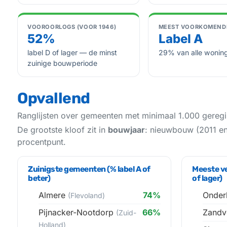
VOOROORLOGS (VOOR 1946)
MEEST VOORKOMENDE
52%
Label A
label D of lager — de minst
29% van alle wonin
zuinige bouwperiode
Opvallend
Ranglijsten over gemeenten met minimaal 1.000 gereg
De grootste kloof zit in
bouwjaar
: nieuwbouw (2011 en 
procentpunt.
Zuinigste gemeenten (% label A of
Meeste ve
beter)
of lager)
Almere
74%
Onder
(Flevoland)
Pijnacker-Nootdorp
66%
Zandv
(Zuid-
Holland)