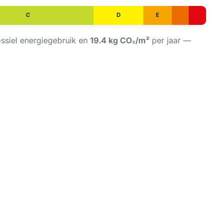
C
D
E
ossiel energiegebruik en
19.4 kg CO₂/m²
per jaar —