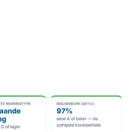
STE WONINGTYPE
NIEUWBOUW (2011+)
taande
97%
ng
label A of beter — de
zuinigste bouwperiode
 D of lager