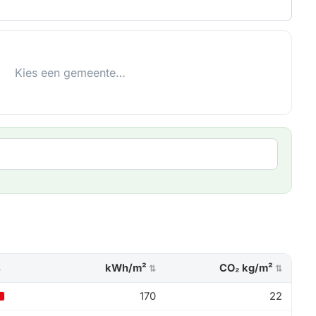
Kies een gemeente…
kWh/m²
CO₂ kg/m²
⇅
⇅
⇅
170
22