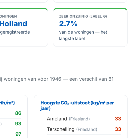
ONINGEN
ZEER ONZUINIG (LABEL G)
Holland
2.7%
 geregistreerde
van de woningen — het
laagste label
ij woningen van vóór 1946 — een verschil van 81
kWh/m²)
Hoogste CO₂-uitstoot (kg/m² per
jaar)
86
Ameland
33
(Friesland)
93
)
Terschelling
33
(Friesland)
97