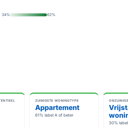
34%
62%
ENTIEEL
ZUINIGSTE WONINGTYPE
ONZUINIG
Appartement
Vrijs
woni
61% label A of beter
30% label