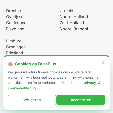
Drenthe
Utrecht
Overijssel
Noord-Holland
Gelderland
Zuid-Holland
Flevoland
Noord-Brabant
Limburg
Groningen
Friesland
Heel Nederland
×
Cookies op DuraPlus
We gebruiken functionele cookies om de site te laten
werken en — alleen met jouw toestemming — anonieme
statistieken om 'm te verbeteren. Meer in onze
privacy- &
cookieverklaring
.
Werkt onder BRL 9500-W (procescertificaat EPG2023-47W)
Weigeren
Accepteren
· afgegeven door
EPG-Certificering B.V.
·
RvA C 607