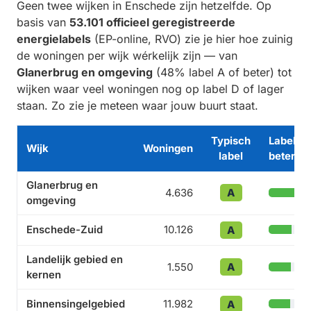
Geen twee wijken in Enschede zijn hetzelfde. Op
basis van
53.101 officieel geregistreerde
energielabels
(EP-online, RVO) zie je hier hoe zuinig
de woningen per wijk wérkelijk zijn — van
Glanerbrug en omgeving
(48% label A of beter) tot
wijken waar veel woningen nog op label D of lager
staan. Zo zie je meteen waar jouw buurt staat.
Typisch
Label A 
Wijk
Woningen
label
beter
Glanerbrug en
A
4.636
omgeving
Enschede-Zuid
10.126
A
Landelijk gebied en
A
1.550
kernen
Binnensingelgebied
11.982
A