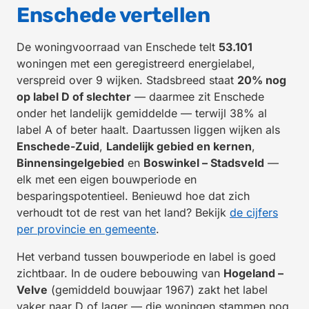
Enschede vertellen
De woningvoorraad van Enschede telt
53.101
woningen met een geregistreerd energielabel,
verspreid over 9 wijken. Stadsbreed staat
20% nog
op label D of slechter
— daarmee zit Enschede
onder het landelijk gemiddelde — terwijl 38% al
label A of beter haalt. Daartussen liggen wijken als
Enschede-Zuid
,
Landelijk gebied en kernen
,
Binnensingelgebied
en
Boswinkel – Stadsveld
—
elk met een eigen bouwperiode en
besparingspotentieel. Benieuwd hoe dat zich
verhoudt tot de rest van het land? Bekijk
de cijfers
per provincie en gemeente
.
Het verband tussen bouwperiode en label is goed
zichtbaar. In de oudere bebouwing van
Hogeland –
Velve
(gemiddeld bouwjaar 1967) zakt het label
vaker naar D of lager — die woningen stammen nog