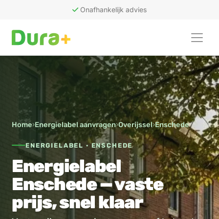
Onafhankelijk advies
50
recensies
Home
›
Energielabel aanvragen
›
Overijssel
›
Enschede
ENERGIELABEL · ENSCHEDE
Energielabel
Enschede — vaste
prijs, snel klaar