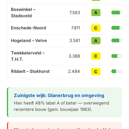
Boswinkel –
A
7.563
Stadsveld
Enschede-Noord
7.811
C
Hogeland – Velve
3.561
A
Twekkelerveld –
C
3.388
T.H.T.
Ribbelt – Stokhorst
2.484
C
Zuinigste wijk: Glanerbrug en omgeving
Hier heeft 48% label A of beter — overwegend
recentere bouw (gem. bouwjaar 1983).