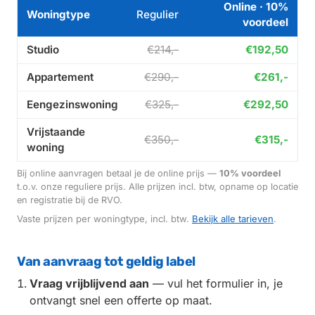
Online · 10%
Woningtype
Regulier
voordeel
Studio
€214,-
€192,50
Appartement
€290,-
€261,-
Eengezinswoning
€325,-
€292,50
Vrijstaande
€350,-
€315,-
woning
Bij online aanvragen betaal je de online prijs —
10% voordeel
t.o.v. onze reguliere prijs. Alle prijzen incl. btw, opname op locatie
en registratie bij de RVO.
Vaste prijzen per woningtype, incl. btw.
Bekijk alle tarieven
.
Van aanvraag tot geldig label
Vraag vrijblijvend aan
— vul het formulier in, je
ontvangt snel een offerte op maat.