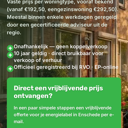
Vaste prijs per woningtype, vooraf bekend
(vanaf €192,50, eengezinswoning €292,50).
Meestal binnen enkele werkdagen geregeld
door een gecertificeerde adviseur uit de
regio.
Onafhankelijk — geen koppelverkoop
10 jaar geldig · direct bruikbaar voor
verkoop of verhuur
Officieel geregistreerd bij RVO · EP-online
Direct een vrijblijvende prijs
ontvangen?
In een paar simpele stappen een vrijblijvende
offerte voor je energielabel in Enschede per e-
mail.