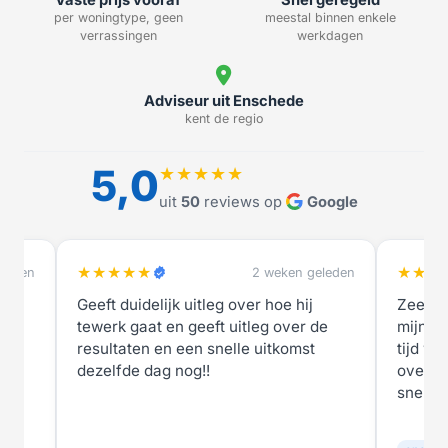
per woningtype, geen
meestal binnen enkele
verrassingen
werkdagen
Adviseur uit Enschede
kent de regio
5,0
★★★★★
uit
50
reviews op
Google
★★★★★
★★★
eleden
4 weken geleden
Zeer tevreden over de wijze waarop
snelle 
de
mijn nieuwe energielabel in zo'n korte
tijd werd vastgesteld: deskundig, goed
overleg wanneer dat nodig was en
snel.