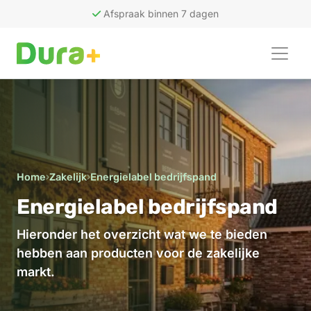
Afspraak binnen 7 dagen
50
recensies
Home
›
Zakelijk
›
Energielabel bedrijfspand
Energielabel bedrijfspand
Hieronder het overzicht wat we te bieden
hebben aan producten voor de zakelijke
markt.