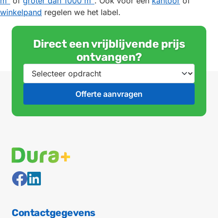
m²
of
groter dan 1000 m²
. Ook voor een
kantoor
of
winkelpand
regelen we het label.
Direct een vrijblijvende prijs
ontvangen?
Contactgegevens