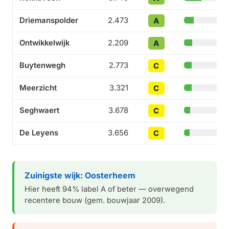
Driemanspolder
2.473
A
2
Ontwikkelwijk
2.209
A
Buytenwegh
2.773
C
Meerzicht
3.321
C
Seghwaert
3.678
C
De Leyens
3.656
C
Zuinigste wijk: Oosterheem
Hier heeft 94% label A of beter — overwegend
recentere bouw (gem. bouwjaar 2009).