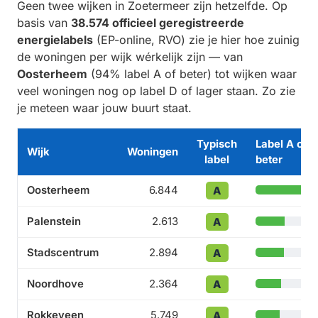
Geen twee wijken in Zoetermeer zijn hetzelfde. Op
basis van
38.574 officieel geregistreerde
energielabels
(EP-online, RVO) zie je hier hoe zuinig
de woningen per wijk wérkelijk zijn — van
Oosterheem
(94% label A of beter) tot wijken waar
veel woningen nog op label D of lager staan. Zo zie
je meteen waar jouw buurt staat.
Typisch
Label A of
Wijk
Woningen
label
beter
Oosterheem
6.844
A
Palenstein
2.613
A
Stadscentrum
2.894
A
Noordhove
2.364
A
Rokkeveen
5.749
A