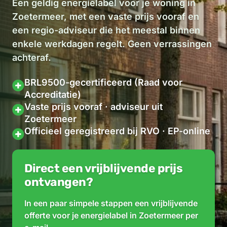
Een geldig energielabel voor je woning in
Zoetermeer, met een vaste prijs vooraf en
een regio-adviseur die het meestal binnen
enkele werkdagen regelt. Geen verrassingen
achteraf.
BRL9500-gecertificeerd (Raad voor
Accreditatie)
Vaste prijs vooraf · adviseur uit
Zoetermeer
Officieel geregistreerd bij RVO · EP-online
Direct een vrijblijvende prijs
ontvangen?
In een paar simpele stappen een vrijblijvende
offerte voor je energielabel in Zoetermeer per