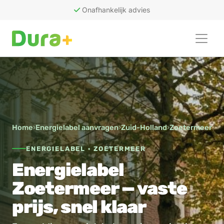
Onafhankelijk advies
50
recensies
Home
›
Energielabel aanvragen
›
Zuid-Holland
›
Zoetermeer
ENERGIELABEL · ZOETERMEER
Energielabel
Zoetermeer — vaste
prijs, snel klaar