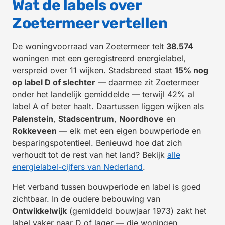
Wat de labels over
Zoetermeer vertellen
De woningvoorraad van Zoetermeer telt
38.574
woningen met een geregistreerd energielabel,
verspreid over 11 wijken. Stadsbreed staat
15% nog
op label D of slechter
— daarmee zit Zoetermeer
onder het landelijk gemiddelde — terwijl 42% al
label A of beter haalt. Daartussen liggen wijken als
Palenstein
,
Stadscentrum
,
Noordhove
en
Rokkeveen
— elk met een eigen bouwperiode en
besparingspotentieel. Benieuwd hoe dat zich
verhoudt tot de rest van het land? Bekijk
alle
energielabel-cijfers van Nederland
.
Het verband tussen bouwperiode en label is goed
zichtbaar. In de oudere bebouwing van
Ontwikkelwijk
(gemiddeld bouwjaar 1973) zakt het
label vaker naar D of lager — die woningen