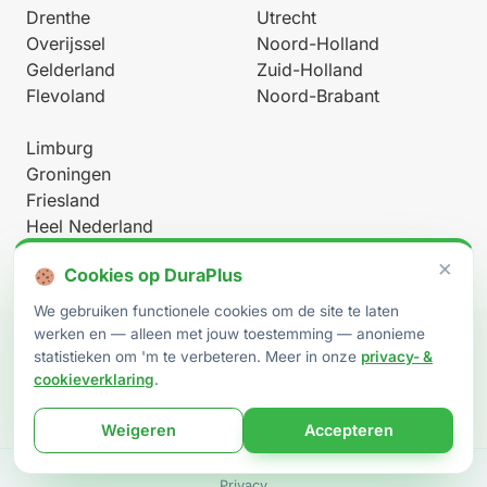
Drenthe
Utrecht
Overijssel
Noord-Holland
Gelderland
Zuid-Holland
Flevoland
Noord-Brabant
Limburg
Groningen
Friesland
Heel Nederland
×
Cookies op DuraPlus
We gebruiken functionele cookies om de site te laten
werken en — alleen met jouw toestemming — anonieme
statistieken om 'm te verbeteren. Meer in onze
privacy- &
Werkt onder BRL 9500-W (procescertificaat EPG2023-47W)
cookieverklaring
.
· afgegeven door
EPG-Certificering B.V.
·
RvA C 607
Weigeren
Accepteren
Privacy