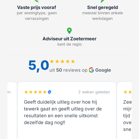
Vaste prijs vooraf
Snel geregeld
per woningtype, geen
meestal binnen enkele
verrassingen
werkdagen
Adviseur uit Zoetermeer
kent de regio
5,0
★★★★★
uit
50
reviews op
Google
★★★★★
★★★
eleden
2 weken geleden
Geeft duidelijk uitleg over hoe hij
Zeer t
tewerk gaat en geeft uitleg over de
mijn ni
resultaten en een snelle uitkomst
tijd we
dezelfde dag nog!!
overle
snel.