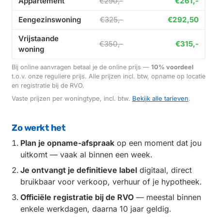
Appartement
€290,-
€261,-
Eengezinswoning
€325,-
€292,50
Vrijstaande
€350,-
€315,-
woning
Bij online aanvragen betaal je de online prijs —
10% voordeel
t.o.v. onze reguliere prijs. Alle prijzen incl. btw, opname op locatie
en registratie bij de RVO.
Vaste prijzen per woningtype, incl. btw.
Bekijk alle tarieven
.
Zo werkt het
Plan je opname-afspraak
op een moment dat jou
uitkomt — vaak al binnen een week.
Je ontvangt je definitieve label
digitaal, direct
bruikbaar voor verkoop, verhuur of je hypotheek.
Officiële registratie bij de RVO
— meestal binnen
enkele werkdagen, daarna 10 jaar geldig.