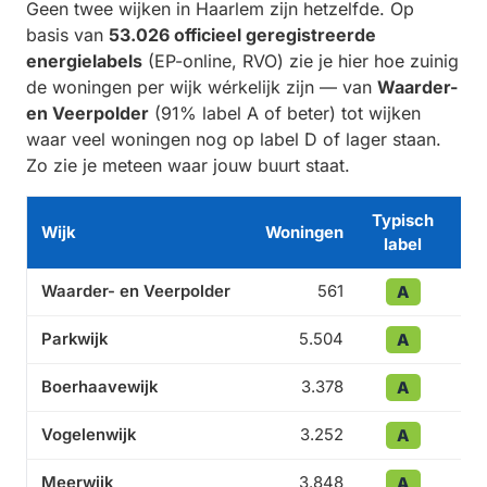
Geen twee wijken in Haarlem zijn hetzelfde. Op
basis van
53.026 officieel geregistreerde
energielabels
(EP-online, RVO) zie je hier hoe zuinig
de woningen per wijk wérkelijk zijn — van
Waarder-
en Veerpolder
(91% label A of beter) tot wijken
waar veel woningen nog op label D of lager staan.
Zo zie je meteen waar jouw buurt staat.
Typisch
Lab
Wijk
Woningen
label
bet
Waarder- en Veerpolder
561
A
Parkwijk
5.504
A
Boerhaavewijk
3.378
A
Vogelenwijk
3.252
A
Meerwijk
3.848
A