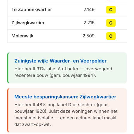
Te Zaanenkwartier
2.149
C
Zijlwegkwartier
2.216
C
Molenwijk
2.509
C
Zuinigste wijk: Waarder- en Veerpolder
Hier heeft 91% label A of beter — overwegend
recentere bouw (gem. bouwjaar 1994).
Meeste besparingskansen: Zijlwegkwartier
Hier heeft 48% nog label D of slechter (gem.
bouwjaar 1928). Juist deze woningen winnen het
meest met isolatie — en een actueel label maakt
dat zwart-op-wit.