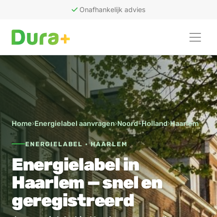
Onafhankelijk advies
50
recensies
Home
›
Energielabel aanvragen
›
Noord-Holland
›
Haarlem
ENERGIELABEL · HAARLEM
Energielabel in
Haarlem — snel en
geregistreerd