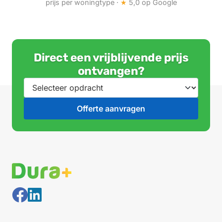
prijs per woningtype ·
★
5,0 op Google
Direct een vrijblijvende prijs
ontvangen?