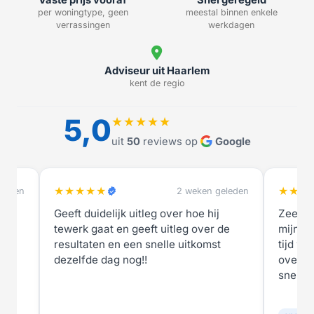
per woningtype, geen
meestal binnen enkele
verrassingen
werkdagen
Adviseur uit Haarlem
kent de regio
5,0
★★★★★
uit
50
reviews op
Google
★★★★★
★★★
eleden
1 maand geleden
Zeer tevreden over de wijze waarop
snelle 
de
mijn nieuwe energielabel in zo'n korte
tijd werd vastgesteld: deskundig, goed
overleg wanneer dat nodig was en
snel.