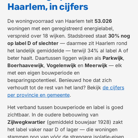
Haarlem, in cijfers
De woningvoorraad van Haarlem telt
53.026
woningen met een geregistreerd energielabel,
verspreid over 18 wijken. Stadsbreed staat
30% nog
op label D of slechter
— daarmee zit Haarlem rond
het landelijk gemiddelde — terwijl 34% al label A of
beter haalt. Daartussen liggen wijken als
Parkwijk
,
Boerhaavewijk
,
Vogelenwijk
en
Meerwijk
— elk
met een eigen bouwperiode en
besparingspotentieel. Benieuwd hoe dat zich
verhoudt tot de rest van het land? Bekijk
de cijfers
per provincie en gemeente
.
Het verband tussen bouwperiode en label is goed
zichtbaar. In de oudere bebouwing van
Zijlwegkwartier
(gemiddeld bouwjaar 1928) zakt
het label vaker naar D of lager — die woningen
stammen nog van vóór de strengere isolatie-eisen.