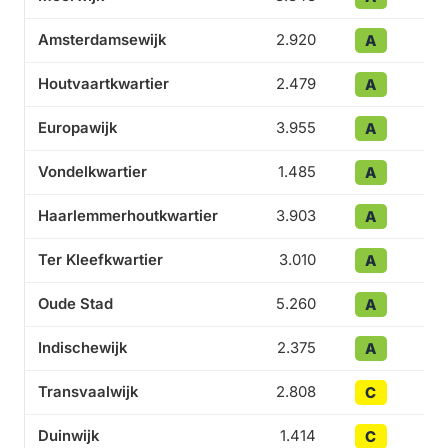
Amsterdamsewijk
2.920
A
Houtvaartkwartier
2.479
A
Europawijk
3.955
A
Vondelkwartier
1.485
A
Haarlemmerhoutkwartier
3.903
A
Ter Kleefkwartier
3.010
A
Oude Stad
5.260
A
Indischewijk
2.375
A
Transvaalwijk
2.808
C
Duinwijk
1.414
C