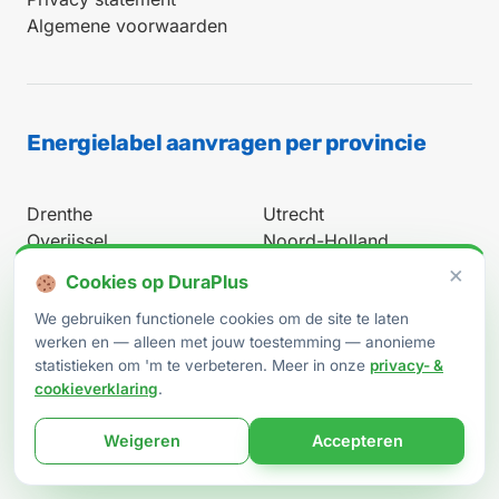
Algemene voorwaarden
Energielabel aanvragen per provincie
Drenthe
Utrecht
Overijssel
Noord-Holland
Gelderland
Zuid-Holland
×
Cookies op DuraPlus
Flevoland
Noord-Brabant
We gebruiken functionele cookies om de site te laten
werken en — alleen met jouw toestemming — anonieme
Limburg
statistieken om 'm te verbeteren. Meer in onze
privacy- &
Groningen
cookieverklaring
.
Friesland
Heel Nederland
Weigeren
Accepteren