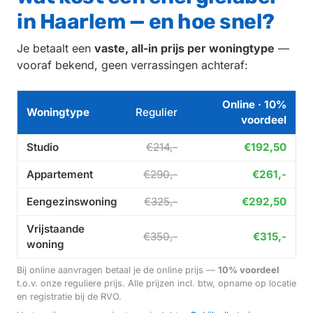
in Haarlem — en hoe snel?
Je betaalt een
vaste, all-in prijs per woningtype
—
vooraf bekend, geen verrassingen achteraf:
Online · 10%
Woningtype
Regulier
voordeel
Studio
€214,-
€192,50
Appartement
€290,-
€261,-
Eengezinswoning
€325,-
€292,50
Vrijstaande
€350,-
€315,-
woning
Bij online aanvragen betaal je de online prijs —
10% voordeel
t.o.v. onze reguliere prijs. Alle prijzen incl. btw, opname op locatie
en registratie bij de RVO.