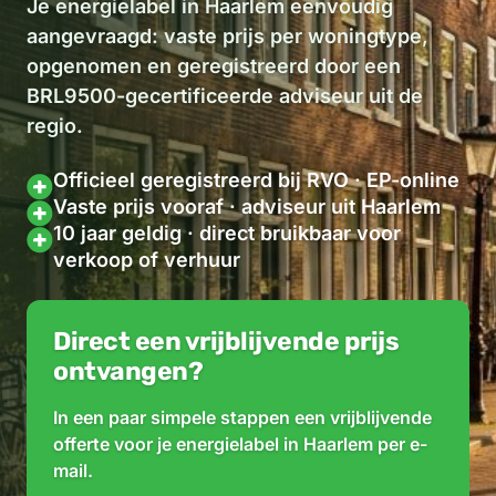
Je energielabel in Haarlem eenvoudig
aangevraagd: vaste prijs per woningtype,
opgenomen en geregistreerd door een
BRL9500-gecertificeerde adviseur uit de
regio.
Officieel geregistreerd bij RVO · EP-online
Vaste prijs vooraf · adviseur uit Haarlem
10 jaar geldig · direct bruikbaar voor
verkoop of verhuur
Direct een vrijblijvende prijs
ontvangen?
In een paar simpele stappen een vrijblijvende
offerte voor je energielabel in Haarlem per e-
mail.