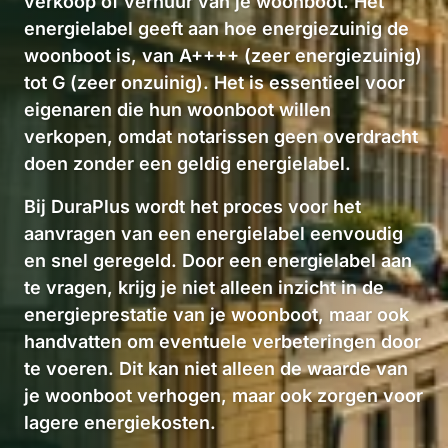
verkoop of verhuur van je woonboot. Het
energielabel geeft aan hoe energiezuinig de
woonboot is, van A++++ (zeer energiezuinig)
tot G (zeer onzuinig). Het is essentieel voor
eigenaren die hun woonboot willen
verkopen, omdat notarissen geen overdracht
doen zonder een geldig energielabel.
Bij DuraPlus wordt het proces voor het
aanvragen van een energielabel eenvoudig
en snel geregeld. Door een energielabel aan
te vragen, krijg je niet alleen inzicht in de
energieprestatie van je woonboot, maar ook
handvatten om eventuele verbeteringen door
te voeren. Dit kan niet alleen de waarde van
je woonboot verhogen, maar ook zorgen voor
lagere energiekosten.