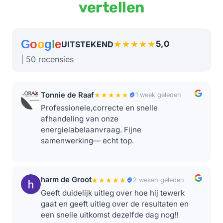
vertellen
G
o
o
g
l
e
★★★★★
5,0
UITSTEKEND
| 50 recensies
Tonnie de Raaf
★★★★★
1 week geleden
Professionele,correcte en snelle
afhandeling van onze
energielabelaanvraag. Fijne
samenwerking— echt top.
harm de Groot
★★★★★
2 weken geleden
Geeft duidelijk uitleg over hoe hij tewerk
gaat en geeft uitleg over de resultaten en
een snelle uitkomst dezelfde dag nog!!