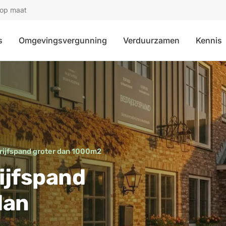
 op maat
s
Omgevingsvergunning
Verduurzamen
Kennis
rijfspand groter dan 1000m2
rijfspand
dan