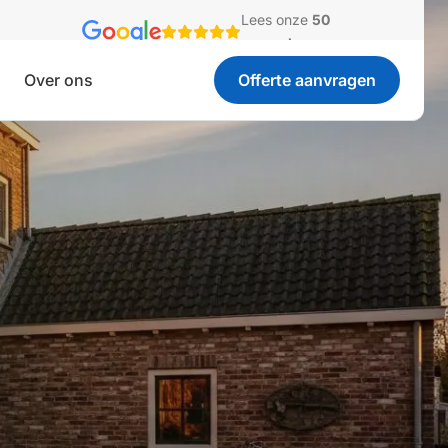
Lees onze
50
recensies
Over ons
Offerte aanvragen