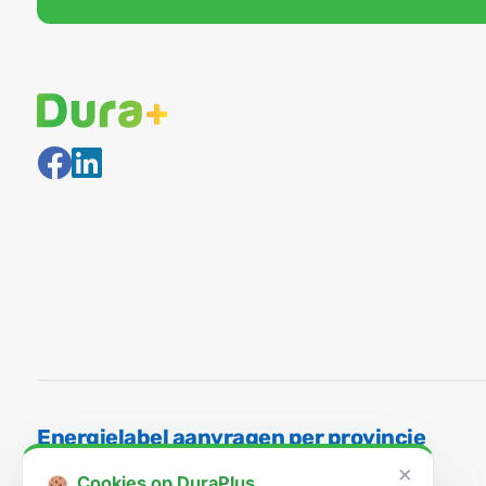
Energielabel aanvragen per provincie
×
Cookies op DuraPlus