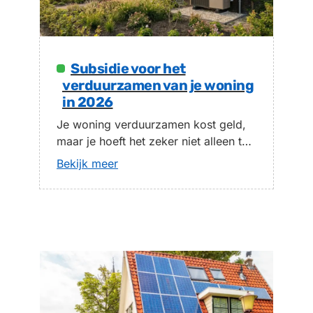
Subsidie voor het
verduurzamen van je woning
in 2026
Je woning verduurzamen kost geld,
maar je hoeft het zeker niet alleen te
betalen. Voor het verduurzamen van
Bekijk meer
je woning bestaan in 2026
verschillende subsidies en gunstige
leningen, van landelijke regelingen tot
potjes van je eigen gemeente. In dit
artikel zetten we de belangrijkste
vormen van subsidie voor
verduurzaming op een rij, en laten
we…