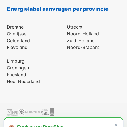
Energielabel aanvragen per provincie
Drenthe
Utrecht
Overijssel
Noord-Holland
Gelderland
Zuid-Holland
Flevoland
Noord-Brabant
Limburg
Groningen
Friesland
Heel Nederland
Werkt onder BRL 9500-W (procescertificaat EPG2023-47W)
×
Cookies op DuraPlus