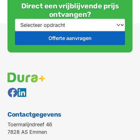
In deze blog leggen we het je
Direct een vrijblijvende prijs
uitgebreid…
ontvangen?
Contactgegevens
Toermalijndreef 46
7828 AS Emmen