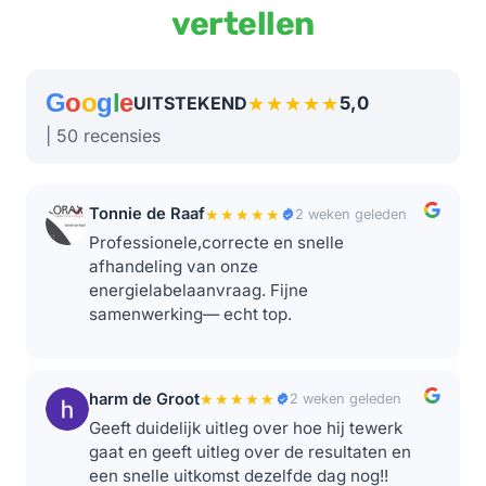
vertellen
G
o
o
g
l
e
★★★★★
5,0
UITSTEKEND
| 50 recensies
Tonnie de Raaf
★★★★★
2 weken geleden
Professionele,correcte en snelle
afhandeling van onze
energielabelaanvraag. Fijne
samenwerking— echt top.
harm de Groot
★★★★★
2 weken geleden
Geeft duidelijk uitleg over hoe hij tewerk
gaat en geeft uitleg over de resultaten en
een snelle uitkomst dezelfde dag nog!!