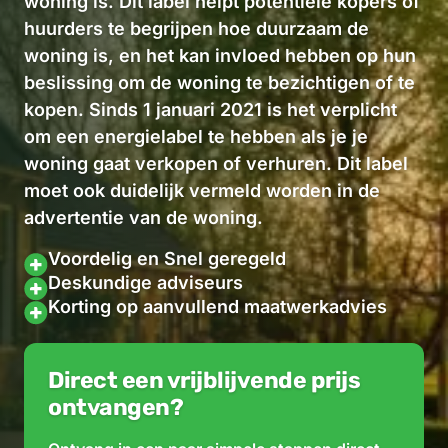
woning is. Dit label helpt potentiële kopers of
huurders te begrijpen hoe duurzaam de
woning is, en het kan invloed hebben op hun
beslissing om de woning te bezichtigen of te
kopen. Sinds 1 januari 2021 is het verplicht
om een energielabel te hebben als je je
woning gaat verkopen of verhuren. Dit label
moet ook duidelijk vermeld worden in de
advertentie van de woning.
Voordelig en Snel geregeld
Deskundige adviseurs
Korting op aanvullend maatwerkadvies
Direct een vrijblijvende prijs
ontvangen?